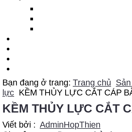
Ma tít trám ống gió DP
Silicon làm kín cáp và ố
Máy cảnh báo sét từ xa
Dịch Vụ
Chuyên Đề
Báo Giá Online
Liên Hệ
Bạn đang ở trang:
Trang chủ
Sản
lực
KỀM THỦY LỰC CẮT CÁP B
KỀM THỦY LỰC CẮT C
Viết bởi :
AdminHopThien