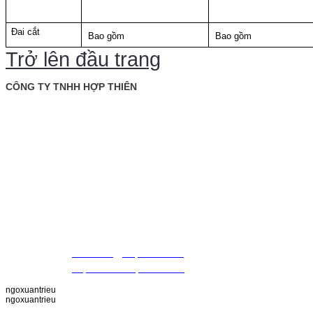
Đai cắt
Bao gồm
Bao gồm
Trở lên đầu trang
CÔNG TY TNHH HỢP THIÊN
: Tầng trệt, tòa nhà Rosana, số 60 Nguyễn Đình Chiểu,
Văn phòng
P. Đa Kao, Q.1, TP. Hồ Chí Minh.
: 028. 22 00 21 24 Fax: 028. 22 20 22 01
Điện thoại
09 88 57 43 47 (Mr. Triều)
09 79 87 84 50 (Mr. Khiết)
MST
: 0307420981
Email
:
thientrieu@hopthien.com
Website
:
http://www.hopthien.com
ngoxuantrieu
ngoxuantrieu