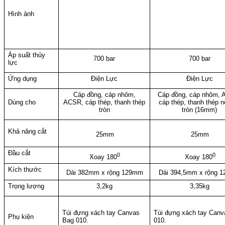
Hình ảnh
Áp suất thủy
700 bar
700 bar
lực
Ứng dụng
Điện Lực
Điện Lực
Cáp đồng, cáp nhôm,
Cáp đồng, cáp nhôm, 
Dùng cho
ACSR, cáp thép, thanh thép
cáp thép, thanh thép n
tròn
tròn (16mm)
Khả năng cắt
25mm
25mm
Đầu cắt
0
0
Xoay 180
Xoay 180
Kích thước
Dài 382mm x rộng 129mm
Dài 394,5mm x rộng 
Trọng lượng
3,2kg
3,35kg
Túi đựng xách tay Canvas
Túi đựng xách tay Can
Phụ kiện
Bag 010.
010.