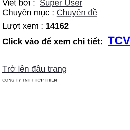
Viết bởi :
Super User
Chuyên mục :
Chuyên đề
Lượt xem :
14162
TCV
Click vào để xem chi tiết:
Trở lên đầu trang
CÔNG TY TNHH HỢP THIÊN
: Tầng trệt, tòa nhà Rosana, số 60 Nguyễn Đình Chiểu,
Văn phòng
P. Đa Kao, Q.1, TP. Hồ Chí Minh.
: 028. 22 00 21 24 Fax: 028. 22 20 22 01
Điện thoại
09 88 57 43 47 (Mr. Triều)