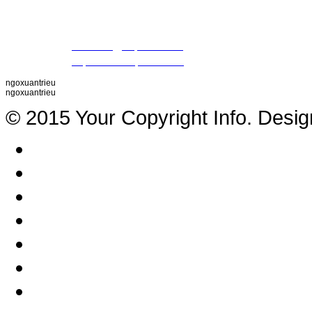
09 79 87 84 50 (Mr. Khiết)
MST
: 0307420981
Email
:
thientrieu@hopthien.com
Website
:
http://www.hopthien.com
ngoxuantrieu
ngoxuantrieu
© 2015 Your Copyright Info. Desi