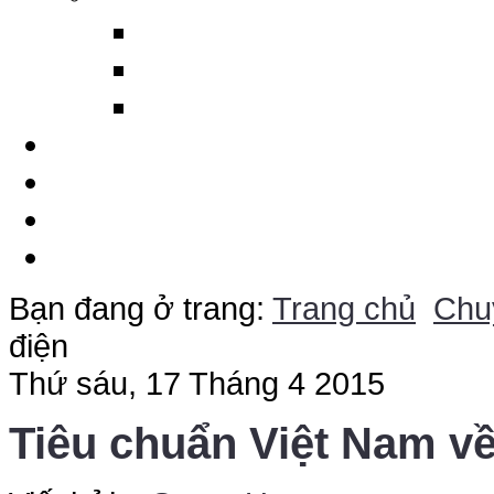
Ma tít trám ống gió DP
Silicon làm kín cáp và ố
Máy cảnh báo sét từ xa
Dịch Vụ
Chuyên Đề
Báo Giá Online
Liên Hệ
Bạn đang ở trang:
Trang chủ
Chu
điện
Thứ sáu, 17 Tháng 4 2015
Tiêu chuẩn Việt Nam về