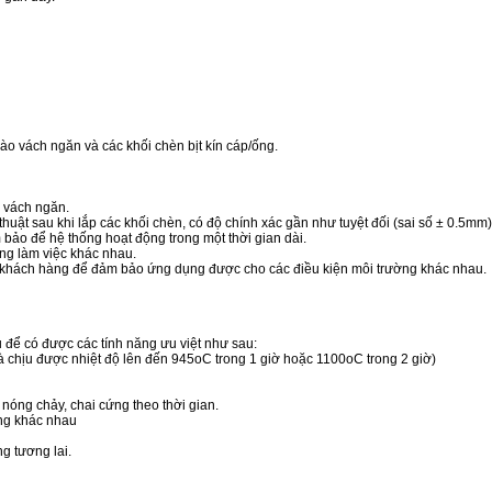
o vách ngăn và các khối chèn bịt kín cáp/ống.
i vách ngăn.
uật sau khi lắp các khối chèn, có độ chính xác gần như tuyệt đối (sai số ± 0.5mm
 bảo để hệ thống hoạt động trong một thời gian dài.
ờng làm việc khác nhau.
ủa khách hàng để đảm bảo ứng dụng được cho các điều kiện môi trường khác nhau.
u để có được các tính năng ưu việt như sau:
và chịu được nhiệt độ lên đến 945oC trong 1 giờ hoặc 1100oC trong 2 giờ)
, nóng chảy, chai cứng theo thời gian.
ống khác nhau
g tương lai.