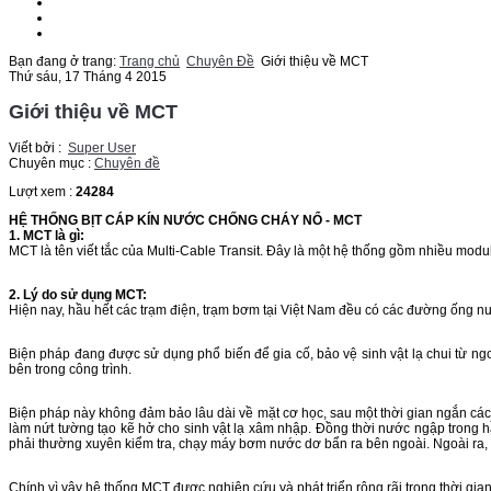
Chuyên Đề
Báo Giá Online
Liên Hệ
Bạn đang ở trang:
Trang chủ
Chuyên Đề
Giới thiệu về MCT
Thứ sáu, 17 Tháng 4 2015
Giới thiệu về MCT
Viết bởi :
Super User
Chuyên mục :
Chuyên đề
Lượt xem :
24284
HỆ THỐNG BỊT CÁP KÍN NƯỚC CHỐNG CHÁY NỔ - MCT
1. MCT là gì:
MCT là tên viết tắc của Multi-Cable Transit. Đây là một hệ thống gồm nhiều modul
2. Lý do sử dụng MCT:
Hiện nay, hầu hết các trạm điện, trạm bơm tại Việt Nam đều có các đường ống nư
Biện pháp đang được sử dụng phổ biến để gia cố, bảo vệ sinh vật lạ chui từ ng
bên trong công trình.
Biện pháp này không đảm bảo lâu dài về mặt cơ học, sau một thời gian ngắn các vị
làm nứt tường tạo kẽ hở cho sinh vật lạ xâm nhập. Đồng thời nước ngập trong 
phải thường xuyên kiểm tra, chạy máy bơm nước dơ bẩn ra bên ngoài. Ngoài ra, h
Chính vì vậy hệ thống MCT được nghiên cứu và phát triển rộng rãi trong thời gia