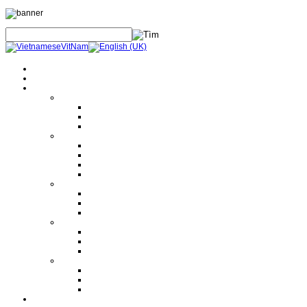
Trang Chủ
Giới Thiệu
Sản Phẩm
Thiết Bị An Toàn Điện
Thiết bị BHLĐ
Thiết bị an toàn điện
Thiết bị khác
Thiết Bị Thi Công
Dụng cụ cầm tay
Dụng cụ thủy lực
Máy móc thi công
Thiết bị nâng hạ
Thiết Bị Đo Lường
Đo lường điện
Đo lường cơ
Đo lường khác
Thiết Bị Điện
Biến dòng - Biến áp
Máy cắt
Dao cách ly
Thiết Bị Khác
Ma tít trám ống gió DP
Silicon làm kín cáp và ống
Máy cảnh báo sét từ xa
Dịch Vụ