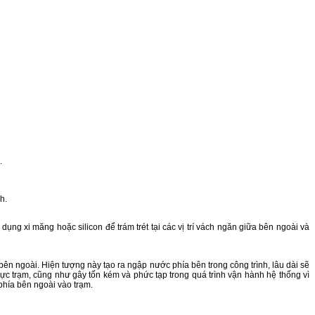
.
h.
g xi măng hoặc silicon để trám trét tại các vị trí vách ngăn giữa bên ngoài và
 bên ngoài. Hiện tượng này tạo ra ngập nước phía bên trong công trình, lâu dài sẽ
c trạm, cũng như gây tốn kém và phức tạp trong quá trình vận hành hệ thống vì
phía bên ngoài vào trạm.