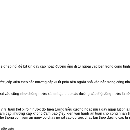
e ghép nối để bịt kín dây cáp hoặc đường ống đi từ ngoài vào bên trong công trình
ớc, cáp điện theo các mương cáp đi từ phía bên ngoài nhà vào bên trong công trìn
oài vào cũng như chống nước xâm nhập theo các đường cáp điện/ống nước là sử dụn
 trí trám trét bị rò rỉ nước do hiện tượng triều cường hoặc mưa gây ngập lụt phía
hầm cáp, mương cáp không đảm bảo điều kiện vận hành an toàn cho công nhân trự
ệ thống còn tiềm ẩn nguy cơ cháy nổ rất cao do việc cháy lan theo đường cáp từ 
n gần đây.