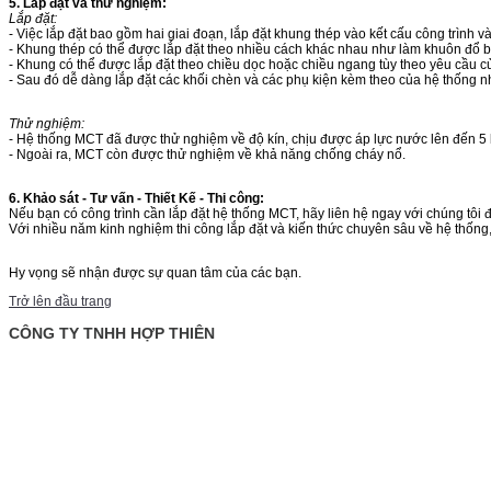
5. Lắp đặt và thử nghiệm:
Lắp đặt:
- Việc lắp đặt bao gồm hai giai đoạn, lắp đặt khung thép vào kết cấu công trình 
- Khung thép có thể được lắp đặt theo nhiều cách khác nhau như làm khuôn đổ b
- Khung có thể được lắp đặt theo chiều dọc hoặc chiều ngang tùy theo yêu cầu c
- Sau đó dễ dàng lắp đặt các khối chèn và các phụ kiện kèm theo của hệ thống nhờ
Thử nghiệm:
- Hệ thống MCT đã được thử nghiệm về độ kín, chịu được áp lực nước lên đến 5 ba
- Ngoài ra, MCT còn được thử nghiệm về khả năng chống cháy nổ.
6. Khảo sát - Tư vấn - Thiết Kế - Thi công:
Nếu bạn có công trình cần lắp đặt hệ thống MCT, hãy liên hệ ngay với chúng tôi 
Với nhiều năm kinh nghiệm thi công lắp đặt và kiến thức chuyên sâu về hệ thống, 
Hy vọng sẽ nhận được sự quan tâm của các bạn.
Trở lên đầu trang
CÔNG TY TNHH HỢP THIÊN
: Tầng trệt, tòa nhà Rosana, số 60 Nguyễn Đình Chiểu,
Văn phòng
P. Đa Kao, Q.1, TP. Hồ Chí Minh.
: 028. 22 00 21 24 Fax: 028. 22 20 22 01