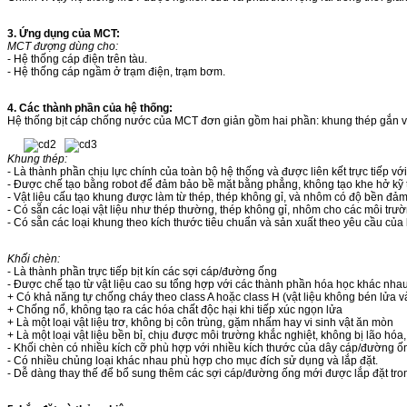
3. Ứng dụng của MCT:
MCT đượng dùng cho:
- Hệ thống cáp điện trên tàu.
- Hệ thống cáp ngầm ở trạm điện, trạm bơm.
4. Các thành phần của hệ thống:
Hệ thống bịt cáp chống nước của MCT đơn giản gồm hai phần: khung thép gắn và
Khung thép:
- Là thành phần chịu lực chính của toàn bộ hệ thống và được liên kết trực tiếp vớ
- Được chế tạo bằng robot để đảm bảo bề mặt bằng phẳng, không tạo khe hở kỹ th
- Vật liệu cấu tạo khung được làm từ thép, thép không gỉ, và nhôm có độ bền đảm
- Có sẵn các loại vật liệu như thép thường, thép không gỉ, nhôm cho các môi trư
- Có sẵn các loại khung theo kích thước tiêu chuẩn và sản xuất theo yêu cầu c
Khối chèn:
- Là thành phần trực tiếp bịt kín các sợi cáp/đường ống
- Được chế tạo từ vật liệu cao su tổng hợp với các thành phần hóa học khác nha
+ Có khả năng tự chống cháy theo class A hoặc class H (vật liệu không bén lửa 
+ Chống nổ, không tạo ra các hóa chất độc hại khi tiếp xúc ngọn lửa
+ Là một loại vật liệu trơ, không bị côn trùng, gặm nhấm hay vi sinh vật ăn mòn
+ Là một loại vật liệu bền bỉ, chịu được môi trường khắc nghiệt, không bị lão hóa
- Khối chèn có nhiều kích cỡ phù hợp với nhiều kích thước của dây cáp/đường 
- Có nhiều chủng loại khác nhau phù hợp cho mục đích sử dụng và lắp đặt.
- Dễ dàng thay thế để bổ sung thêm các sợi cáp/đường ống mới được lắp đặt tron