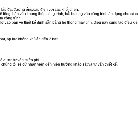
và lắp đặt đường ống/cáp điện với các khối chèn.
ê tông, hàn vào khung thép công trình, bắt bulong vào công trình áp dụng cho cả
ủa công trình
 vào bản vẽ thiết kế định sẵn bằng hệ thống máy tính, điều này cũng tạo điều kiện 
r, áp lực không khí lên đến 2 bar.
để được tư vấn miễn phí.
chúng tôi sẽ cử nhân viên đến hiện trường khảo sát và tư vấn thiết kế.